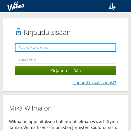
Kieli
Suomi
Svenska
Kirjaudu sisään
English
Unohditko salasanasi?
Mikä Wilma on?
Wilma on oppilaitoksen hallinto-ohjelman www-liittymä.
Tämän Wilma-lisenssin omistaa Joroisten koulutoimisto.