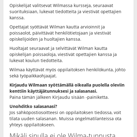
Opiskelijat valitsevat Wilmassa kursseja, seuraavat
suorituksiaan, lukevat tiedotteita ja viestivät opettajien
kanssa.
Opettajat syöttävät Wilman kautta arvioinnit ja
poissaolot, päivittävät henkilötietojaan ja viestivät
opiskelijoiden ja huoltajien kanssa.
Huoltajat seuraavat ja selvittävät Wilman kautta
opiskelijan poissaoloja, viestivät opettajien kanssa ja
lukevat koulun tiedotteita.
Wilmaa käyttävät myös oppilaitoksen henkilökunta, johto
sekä työpaikkaohjaajat.
Kirjaudu Wilmaan syöttämällä oikealla puolella oleviin
kenttiin käyttäjätunnuksesi ja salasanasi.
Paina tämän jälkeen Kirjaudu sisään -painiketta.
Unohditko salasanasi?
Jos sähköpostiosoitteesi on oppilaitoksen tiedossa, voit
tilata uuden salasanan. Muissa ongelmatilanteissa ota
yhteys oppilaitokseen.
Mikäli sinulla ei ole Wilma-tunnusta