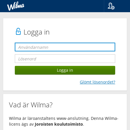
Språk
Suomi
Svenska
Logga in
English
Glömt lösenordet?
Vad är Wilma?
Wilma är läroanstaltens www-anslutning. Denna Wilma-
licens ägs av
Joroisten koulutoimisto
.